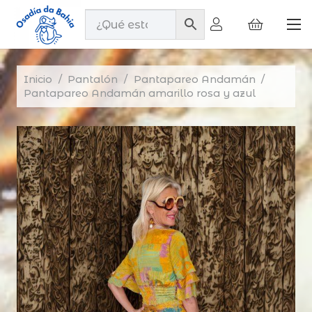
Inicio
/
Pantalón
/
Pantapareo Andamán
/
Pantapareo Andamán amarillo rosa y azul