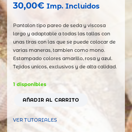
30,00
€
Imp. Incluidos
Pantalon tipo pareo de seda y viscosa
largo y adaptable a todas las tallas con
unas tiras con las que se puede colocar de
varias maneras, tambien como mono.
Estampado colores amarillo, rosa y azul.
Tejidos unicos, exclusivos y de alta calidad.
1 disponibles
AÑADIR AL CARRITO
Pantapareo
Andamán
VER TUTORIALES
amarillo
rosa