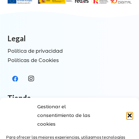
Legal
Política de privacidad
Políticas de Cookies
Tienda
Gestionar el
Tienda
consentimiento de las
Contacto
cookies
Envíos y Pagos
Para ofrecer las mejores experiencias, utilizamos tecnologías
Política de devoluciones