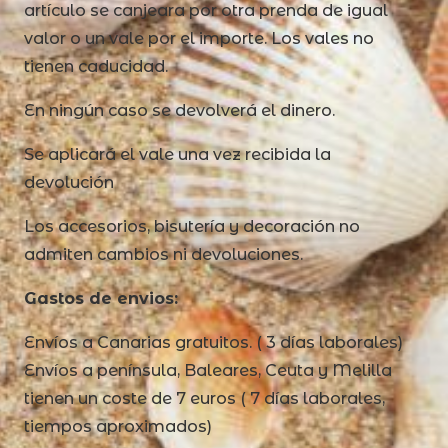
artículo se canjeara por otra prenda de igual
valor o un vale por el importe. Los vales no
tienen caducidad.
En ningún caso se devolverá el dinero.
Se aplicará el vale una vez recibida la
devolución
Los accesorios, bisutería y decoración no
admiten cambios ni devoluciones.
Gastos de envios:
Envíos a Canarias gratuitos. ( 3 días laborales)
Envíos a península, Baleares, Ceuta y Melilla
tienen un coste de 7 euros ( 7 días laborales,
tiempos aproximados)