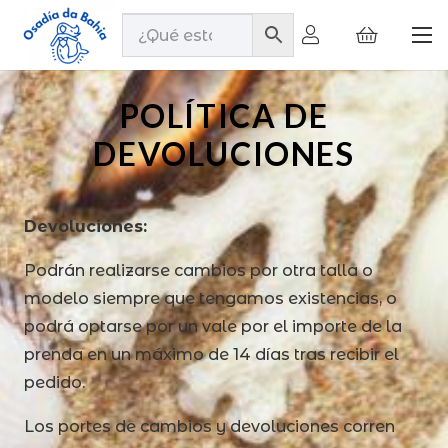
POLÍTICA DE
DEVOLUCIONES
Devoluciones:
Podrán realizarse cambios por otra talla o
modelo siempre que tengamos existencias, o
podrá optarse por un vale por el importe de la
prenda en un máximo de 14 días tras recibir el
pedido.
Los portes de cambios y devoluciones corren