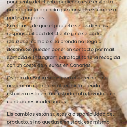
por cuenta del cliente, pudiendo este enviar la
prenda por la agencia que considere siempre a
portes pagados.
En el caso de que el paquete se perdiese es
responsabilidad del cliente y no se podrá
realizar el cambio si la prenda no llega a
destino. Se pueden poner en contacto por mail,
llamada o Instagram para facilitarle la recogida
con un coste de 4 euros en Canarias.
Osadia da Bahia se reserva el derecho a no
aceptar un cambio si al recibir la prenda
estuviera esta en mal estado, rota, lavada o en
condiciones inadecuadas.
Lis cambios están sujetos a disponibilidad del
producto, si no quedase en stock ese mismo