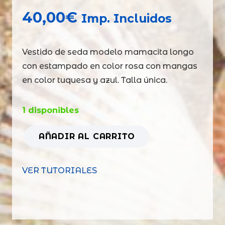
40,00
€
Imp. Incluidos
Vestido de seda modelo mamacita longo
con estampado en color rosa con mangas
en color tuquesa y azul. Talla única.
1 disponibles
AÑADIR AL CARRITO
Vestido
mamacita
VER TUTORIALES
longo
en
rosa
y