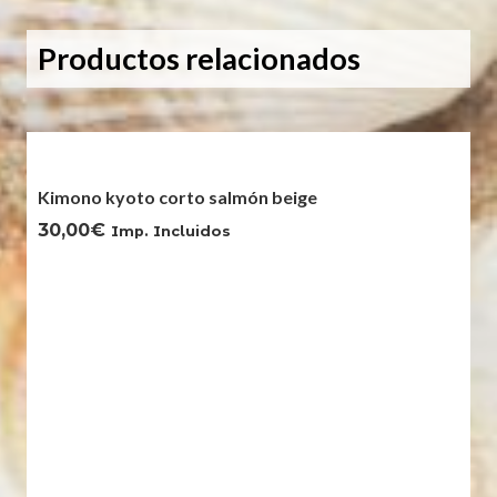
turquesa
cantidad
Productos relacionados
Kimono kyoto corto salmón beige
30,00
€
Imp. Incluidos