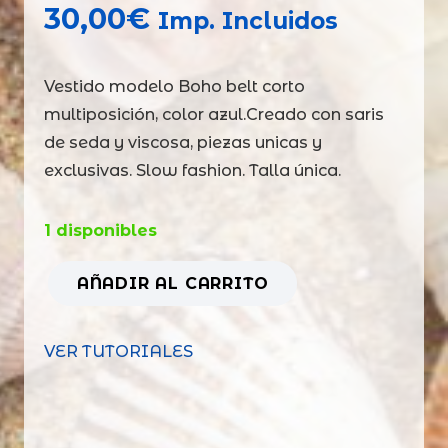
30,00
€
Imp. Incluidos
Vestido modelo Boho belt corto
multiposición, color azul.Creado con saris
de seda y viscosa, piezas unicas y
exclusivas. Slow fashion. Talla única.
1 disponibles
AÑADIR AL CARRITO
Vestido
modelo
VER TUTORIALES
boho
belt
corto
azul