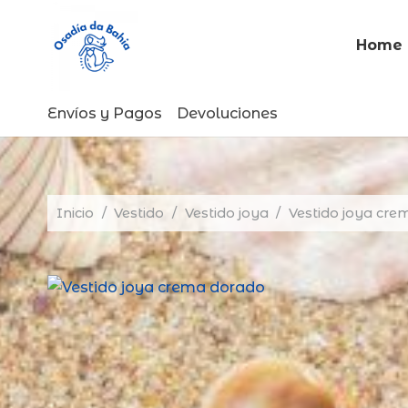
Home
Envíos y Pagos
Devoluciones
Inicio
/
Vestido
/
Vestido joya
/
Vestido joya cre