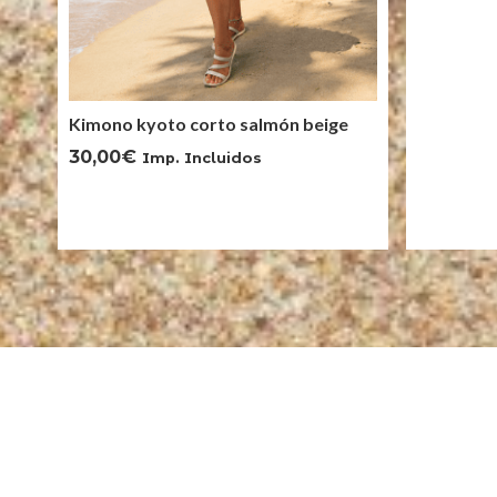
Kimono kyoto corto salmón beige
30,00
€
Imp. Incluidos