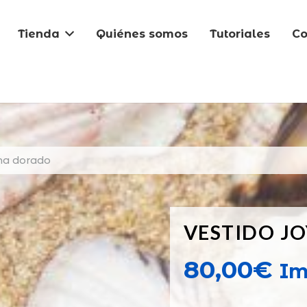
Tienda
Quiénes somos
Tutoriales
Co
ma dorado
VESTIDO J
80,00
€
Im