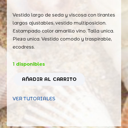
Vestido largo de seda y viscosa con tirantes
largos ajustables, vestido multiposicion.
Estampado color amarillo vino. Talla unica.
Pieza unica. Vestido comodo y traspirable,
ecodress.
1 disponibles
AÑADIR AL CARRITO
Vestido
boho
VER TUTORIALES
belt
amarillo
vino
cantidad