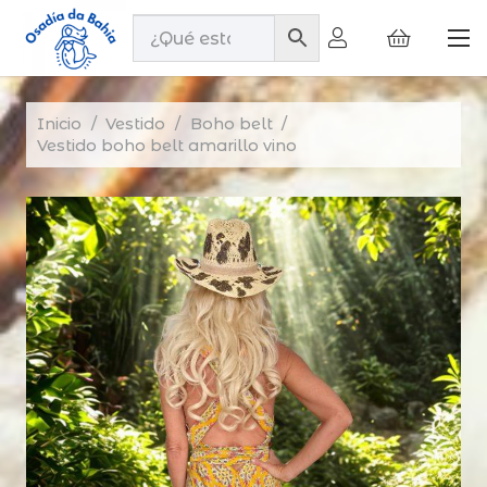
Inicio
/
Vestido
/
Boho belt
/
Vestido boho belt amarillo vino