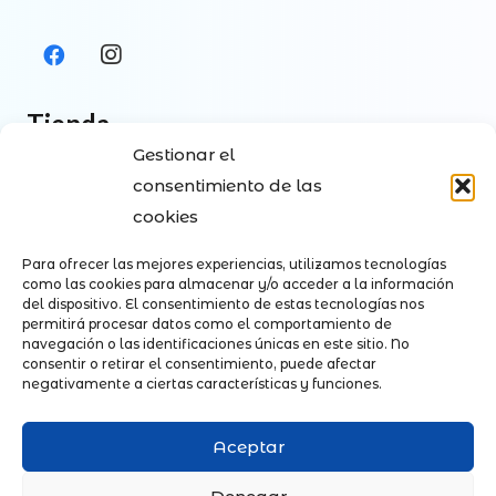
Tienda
Gestionar el
Tienda
consentimiento de las
Contacto
cookies
Envíos y Pagos
Para ofrecer las mejores experiencias, utilizamos tecnologías
Política de devoluciones
como las cookies para almacenar y/o acceder a la información
del dispositivo. El consentimiento de estas tecnologías nos
permitirá procesar datos como el comportamiento de
Contacto
navegación o las identificaciones únicas en este sitio. No
consentir o retirar el consentimiento, puede afectar
negativamente a ciertas características y funciones.
+34 676 89 22 11
+34 617 27 41 56
Aceptar
info@osadiadabahia.com