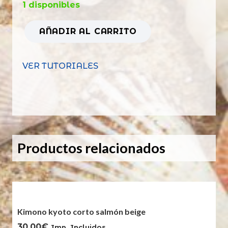
1 disponibles
AÑADIR AL CARRITO
Vestido
aloha
VER TUTORIALES
lila
cantidad
Productos relacionados
Kimono kyoto corto salmón beige
30,00
€
Imp. Incluidos