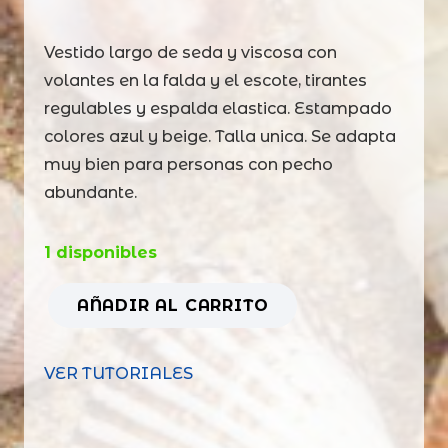
Vestido largo de seda y viscosa con
volantes en la falda y el escote, tirantes
regulables y espalda elastica. Estampado
colores azul y beige. Talla unica. Se adapta
muy bien para personas con pecho
abundante.
1 disponibles
AÑADIR AL CARRITO
Vestido
aloha
VER TUTORIALES
azul
beige
cantidad