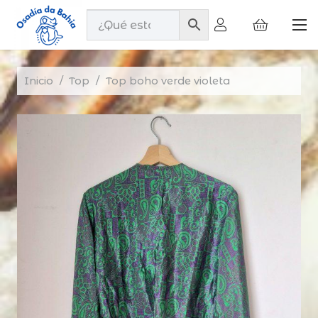
Inicio
/
Top
/
Top boho verde violeta