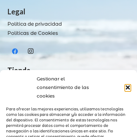
Legal
Política de privacidad
Políticas de Cookies
Tienda
Gestionar el
Tienda
consentimiento de las
Contacto
cookies
Envíos y Pagos
Para ofrecer las mejores experiencias, utilizamos tecnologías
Política de devoluciones
como las cookies para almacenar y/o acceder a la información
del dispositivo. El consentimiento de estas tecnologías nos
permitirá procesar datos como el comportamiento de
Contacto
navegación o las identificaciones únicas en este sitio. No
consentir o retirar el consentimiento, puede afectar