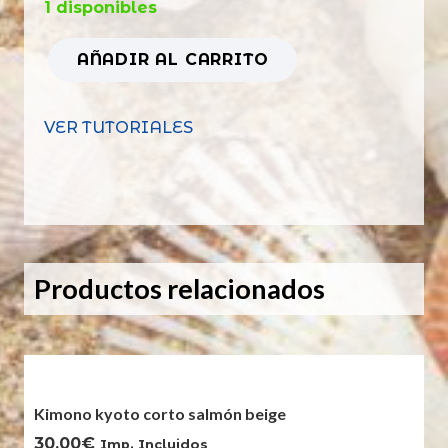
1 disponibles
AÑADIR AL CARRITO
Top
boho
VER TUTORIALES
estampado
beige
azul
floral
cantidad
Productos relacionados
Kimono kyoto corto salmón beige
30,00
€
Imp. Incluidos