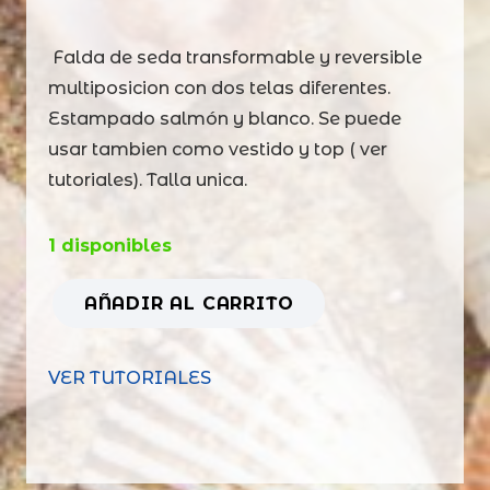
​ Falda de seda transformable y reversible
multiposicion con dos telas diferentes.
Estampado salmón y blanco. Se puede
usar tambien como vestido y top ( ver
tutoriales). Talla unica.
1 disponibles
AÑADIR AL CARRITO
Falda
magica
VER TUTORIALES
media
salmon
y
blanco