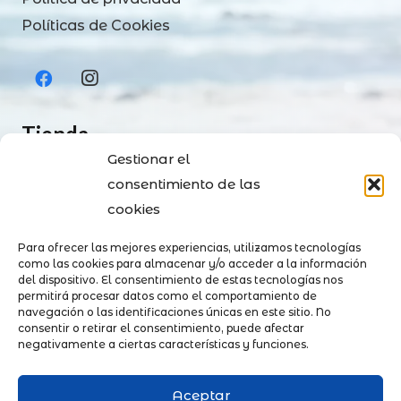
Políticas de Cookies
Tienda
Gestionar el
Tienda
consentimiento de las
Contacto
cookies
Envíos y Pagos
Para ofrecer las mejores experiencias, utilizamos tecnologías
Política de devoluciones
como las cookies para almacenar y/o acceder a la información
del dispositivo. El consentimiento de estas tecnologías nos
permitirá procesar datos como el comportamiento de
Contacto
navegación o las identificaciones únicas en este sitio. No
consentir o retirar el consentimiento, puede afectar
negativamente a ciertas características y funciones.
+34 676 89 22 11
+34 617 27 41 56
Aceptar